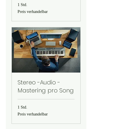
1 Std.
Preis
Preis verhandelbar
verhandelbar
Stereo -Audio -
Mastering pro Song
1 Std.
Preis
Preis verhandelbar
verhandelbar