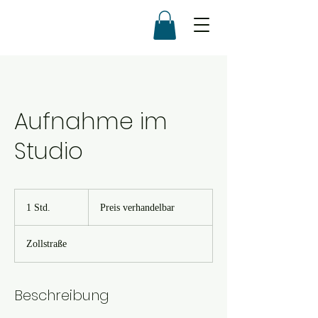
Aufnahme im
Studio
Preis
verhandelbar
1 Std.
1
Preis verhandelbar
S
t
Zollstraße
d
Beschreibung