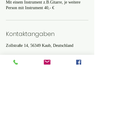
Mit einem Instrument z.B.Gitarre, je weitere
Person mit Instrument 40,- €
Kontaktangaben
Zollstraße 14, 56349 Kaub, Deutschland
Sunrise Ton und Musikstudio
Kaub
sunriceproduktion@gmail.com
©202
von Sunrise Ton und Musikstudio Kaub. Erstellt
6