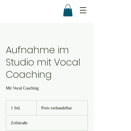
Aufnahme im
Studio mit Vocal
Coaching
Mit Vocal Coaching
Preis
verhandelbar
1 Std.
1
Preis verhandelbar
S
t
Zollstraße
d